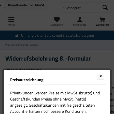
Privatkunde
inkl. MwSt.
Menü
Merkzettel
Mein Konto
Warenkorb
Umfangreicher Service und Ersatzteilversorgung
Widerrufsbelehrung & -formular
Widerrufsbelehrung & -formular
Widerrufsbelehrung
Widerrufsrecht
Preisauszeichnung
Sie haben das Recht, binnen 14 Tagen ohne Angabe v
Privatkunden werden Preise mit MwSt. (brutto) und
Gründen diesen Vertrag zu widerrufen. Die Widerrufsfrist betr
Geschäftskunden Preise ohne MwSt. (netto)
14 Tage ab dem Tag, an dem Sie oder ein von Ihnen benann
angezeigt. Geschäftskunden mit freigeschalteten
Dritter, der nicht der Beförderer ist, die Waren in Bes
Account erhalten noch bessere Konditionen.
genommen haben bzw. hat. Um Ihr Widerrufsrecht auszuüb