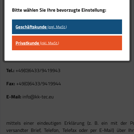
müssen Sie uns
Bitte wählen Sie Ihre bevorzugte Einstellung:
Geschäftskunde
(zzgl. MwSt.)
KK-Tec Klimageräte und Wärmepumpenvertriebs GmbH
Privatkunde
(inkl. MwSt.)
Oberweyerer Str. 1
65554 Limburg OT Ahlbach
Tel.:
+49(0)6433/9419943
Fax:
+49(0)6433/9419944
E-Mail:
info@kk-tec.eu
mittels einer eindeutigen Erklärung (z. B. ein mit der P
versandter Brief, Telefon, Telefax oder per E-Mail) über Ih