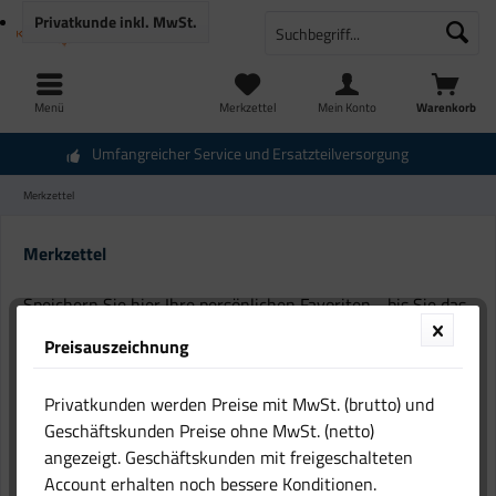
Privatkunde
inkl. MwSt.
Menü
Merkzettel
Mein Konto
Warenkorb
Umfangreicher Service und Ersatzteilversorgung
Merkzettel
Merkzettel
Speichern Sie hier Ihre persönlichen Favoriten - bis Sie das
nächste Mal bei uns sind.
Preisauszeichnung
Einfach den gewünschten Artikel auf die Merkliste setzen
Privatkunden werden Preise mit MwSt. (brutto) und
und KK-Klimaanlagen.com speichert für Sie automatisch
Geschäftskunden Preise ohne MwSt. (netto)
Ihre persönliche Merkliste. So können Sie bequem bei
angezeigt. Geschäftskunden mit freigeschalteten
einem späteren Besuch Ihre vorgemerkten Artikel wieder
Account erhalten noch bessere Konditionen.
abrufen.