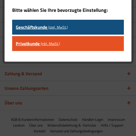
Bitte wählen Sie Ihre bevorzugte Einstellung:
Newsletter
Geschäftskunde
(zzgl. MwSt.)
Kontakt
Privatkunde
(inkl. MwSt.)
Shop Service
Informationen
Zahlung & Versand
Unsere Zahlungsarten
Über uns
AGB & Kundeninformationen
Datenschutz
Händler-Login
Impressum
Lexikon
Über uns
Widerrufsbelehrung & -formular
Hilfe / Support
Kontakt
Versand und Zahlungsbedingungen