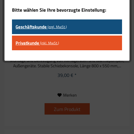
Bitte wählen Sie Ihre bevorzugte Einstellung:
Geschäftskunde
(zzgl. MwSt.)
Wandkonsole Europa Climate 20001-B, 140 KG. 800...
Privatkunde
(inkl. MwSt.)
Wandkonsole Europa Climate 140 kg, 550 x 800 X 375 mm ( Tiefe x
Breite x Höhe ), Farbe schwarz RAL 9005 Wandkonsole zur
Montage und Befestigung von Klimageräten und Wärmepumpen,
Außengeräte. Stabile Schiebekonsole, Länge 800 x 550 mm,...
39,00 € *
Merken
Zum Produkt