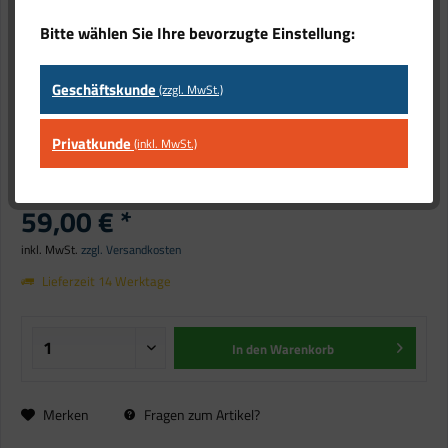
Bitte wählen Sie Ihre bevorzugte Einstellung:
Geschäftskunde
(zzgl. MwSt.)
Alixo Dämpfungssockel,
Privatkunde
(inkl. MwSt.)
Standkonsole 600 MM
59,00 € *
inkl. MwSt.
zzgl. Versandkosten
Lieferzeit 14 Werktage
In den
Warenkorb
Merken
Fragen zum Artikel?